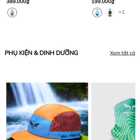
389.000₫
199.000₫
+1
PHỤ KIỆN & DINH DƯỠNG
Xem tất cả