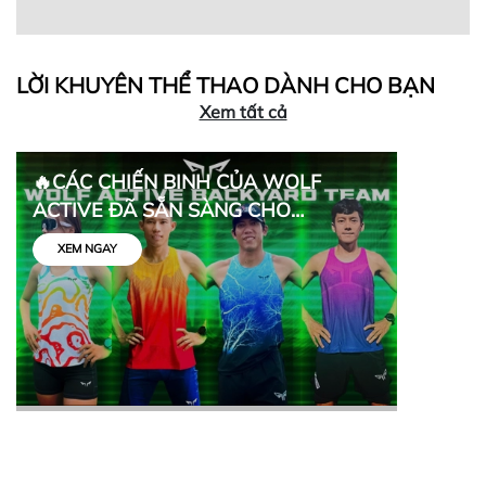
LỜI KHUYÊN THỂ THAO DÀNH CHO BẠN
Xem tất cả
🔥CÁC CHIẾN BINH CỦA WOLF
ACTIVE ĐÃ SẴN SÀNG CHO
BACKYARD ULTRA 2025 Backyard
XEM NGAY
Ultra 2025