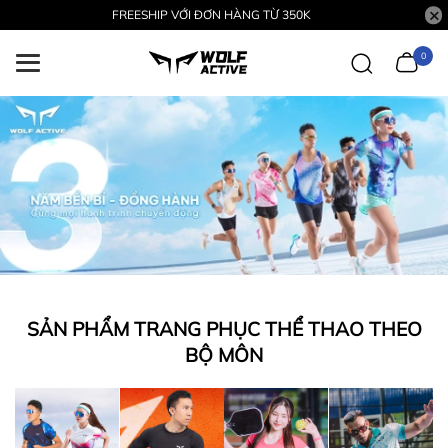
FREESHIP VỚI ĐƠN HÀNG TỪ 350K
0
SẢN PHẨM TRANG PHỤC THỂ THAO THEO
BỘ MÔN