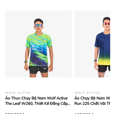
WOLF ACTIVE
WOLF ACTIVE
Áo Thun Chạy Bộ Nam Wolf Active
Áo Chạy Bộ Nam Wolf
The Leaf W260, Thiết Kế Đẳng Cấp,
Run 225 Chất Vải Tho
Vải Siêu Nhẹ, Thoáng Khí, Cực Mát
Giãn Thoải Mái, Nhan