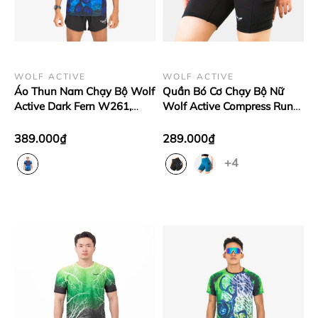
WOLF ACTIVE
WOLF ACTIVE
Áo Thun Nam Chạy Bộ Wolf
Quần Bó Cơ Chạy Bộ Nữ
Active Dark Fern W261,
Wolf Active Compress Run
Form Mạnh Mẽ, Chất Vải
78, Quần Short Legging Cao
Nhẹ, Thiết Kế Đẳng Cấp
Cấp, Co Giãn 4 Chiều
389.000₫
289.000₫
+4