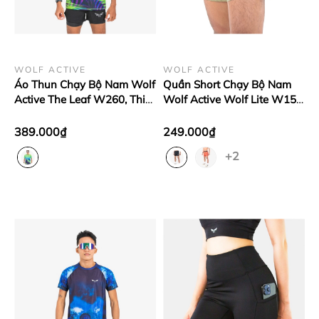
WOLF ACTIVE
WOLF ACTIVE
Áo Thun Chạy Bộ Nam Wolf
Quần Short Chạy Bộ Nam
Active The Leaf W260, Thiết
Wolf Active Wolf Lite W152,
Kế Đẳng Cấp, Vải Siêu Nhẹ,
Quần Chạy Nhẹ, Nhanh
Thoáng Khí, Cực Mát
Khô, Thoáng Mát
389.000₫
249.000₫
+2