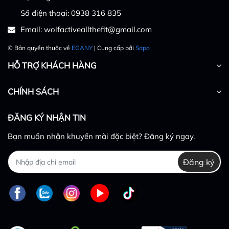
Số điện thoại:
0938 316 835
Email:
wolfactiveallthefit@gmail.com
© Bản quyền thuộc về
EGANY
| Cung cấp bởi
Sapo
HỖ TRỢ KHÁCH HÀNG
CHÍNH SÁCH
ĐĂNG KÝ NHẬN TIN
Bạn muốn nhận khuyến mãi đặc biệt? Đăng ký ngay.
Đăng ký