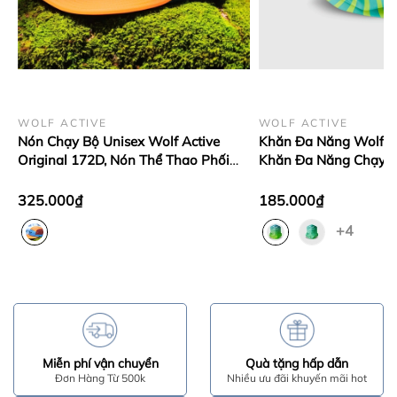
WOLF ACTIVE
WOLF ACTIVE
Nón Chạy Bộ Unisex Wolf Active
Khăn Đa Năng Wolf A
Original 172D, Nón Thể Thao Phối
Khăn Đa Năng Chạy B
Màu Nổi Bật, Nhẹ, Nhanh Khô
Dãn 4 Chiều, Thoáng 
325.000₫
185.000₫
+4
Miễn phí vận chuyển
Quà tặng hấp dẫn
Đơn Hàng Từ 500k
Nhiều ưu đãi khuyến mãi hot