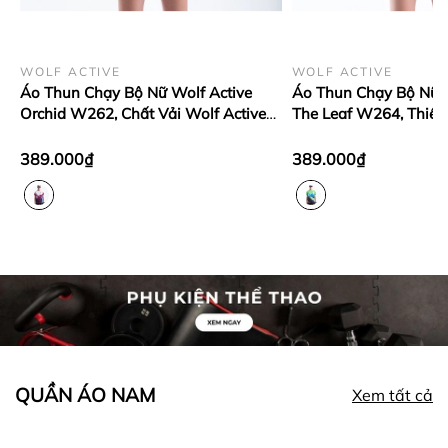
WOLF ACTIVE
WOLF ACTIVE
Áo Thun Chạy Bộ Nữ Wolf Active
Áo Thun Chạy Bộ Nữ W
Orchid W262, Chất Vải Wolf Active
The Leaf W264, Thiết 
Mỏng Nhẹ, Tôn Dáng, Mát Mẻ
Chất Vải Mỏng Nhẹ, 
389.000₫
389.000₫
QUẦN ÁO NAM
Xem tất cả