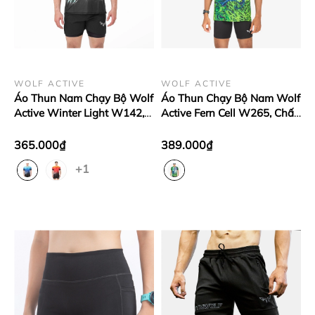
WOLF ACTIVE
WOLF ACTIVE
Áo Thun Nam Chạy Bộ Wolf
Áo Thun Chạy Bộ Nam Wolf
Active Winter Light W142,
Active Fern Cell W265, Chất
Chất Vải Wolf Active Nhẹ,
Vải Wolf Active Siêu Nhẹ,
Nhanh Khô, Thoải Mái
Thoáng Khí, Đẹp Mắt
365.000₫
389.000₫
+1