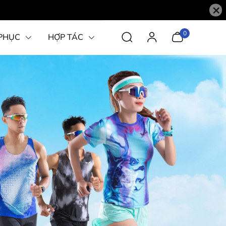
×
0
PHỤC
HỢP TÁC