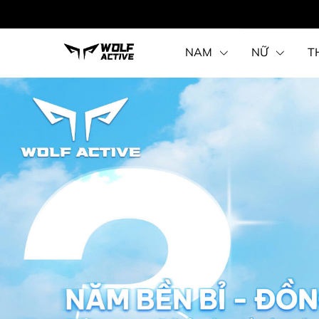
NAM
NỮ
T