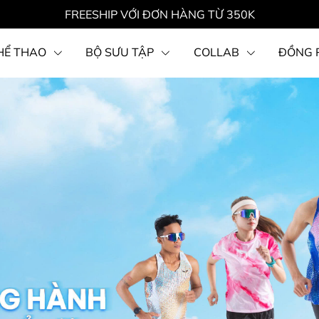
FREESHIP VỚI ĐƠN HÀNG TỪ 350K
HỂ THAO
BỘ SƯU TẬP
COLLAB
ĐỒNG 