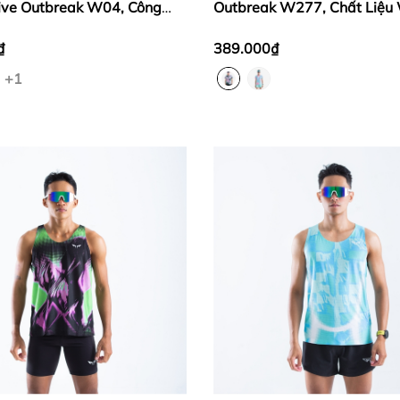
ive Outbreak W04, Công
Outbreak W277, Chất Liệu 
mless & Flatlock, Nhanh
Active Cực Nhẹ, Thoáng Khí
₫
389.000₫
+1