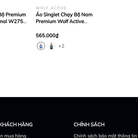
WOLF ACTIVE
 Bộ Premium
Áo Singlet Chạy Bộ Nam
rmal W275,
Premium Wolf Active
ẹ, Kháng
Luminary W276, Công nghệ
 Đỉnh
Seamless & Flatlock
565.000₫
+2
 KHÁCH HÀNG
CHÍNH SÁCH
n mua hàng
Chính sách bảo mật thông tin