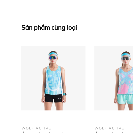
Sản phẩm cùng loại
Đặc Điểm Nổi Bật Của Ascent W273:
+
Công Nghệ Vải Active Pro :
Đây là "trái tim" c
bạn luôn khô ráo, thoáng mát ngay cả khi tập lu
WOLF ACTIVE
WOLF ACTIVE