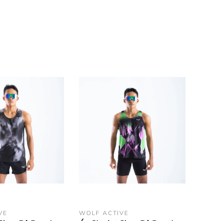
i ngay lập tức và bay hơi cực nhanh, giữ cơ thể
VE
WOLF ACTIVE