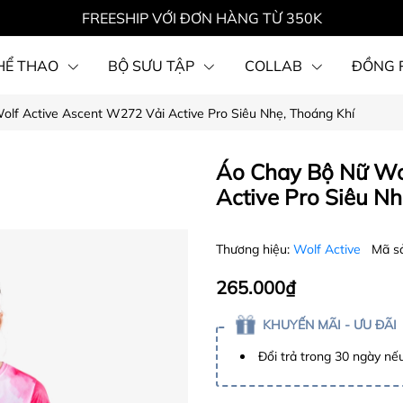
FREESHIP VỚI ĐƠN HÀNG TỪ 350K
HỂ THAO
BỘ SƯU TẬP
COLLAB
ĐỒNG 
lf Active Ascent W272 Vải Active Pro Siêu Nhẹ, Thoáng Khí
Áo Chay Bộ Nữ Wo
Active Pro Siêu Nh
Thương hiệu:
Wolf Active
Mã s
265.000₫
KHUYẾN MÃI - ƯU ĐÃI
Đổi trả trong 30 ngày nếu