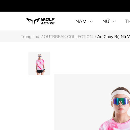
NAM
NỮ
T
Trang chủ
/
OUTBREAK COLLECTION
/
Áo Chay Bộ Nữ Wo