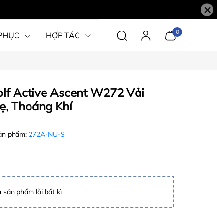
×
0
PHỤC
HỢP TÁC
lf Active Ascent W272 Vải
ẹ, Thoáng Khí
ản phẩm:
272A-NU-S
 sản phẩm lỗi bất kì