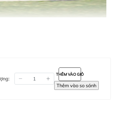
THÊM VÀO GIỎ
ượng: