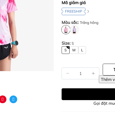
Mã giảm giá
FREESHIP
Màu sắc:
Trắng hồng
Size:
S
S
M
L
Gọi đặt m