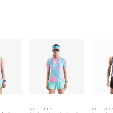
ủa sản phẩm. Chất vải siêu nhẹ, cực mát, giúp thấm hút mồ hô
yện cường độ cao.
WOLF ACTIVE
WOLF ACTI