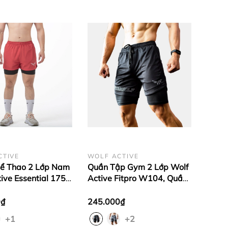
CTIVE
WOLF ACTIVE
ể Thao 2 Lớp Nam
Quần Tập Gym 2 Lớp Wolf
ive Essential 175,
Active Fitpro W104, Quần
p Gym, Chạy Bộ,
Gym Nam 2 Lớp, Nhanh
g , Thoải Mái Vận
Khô, Co Giãn Thoải Mái
0₫
245.000₫
+1
+2