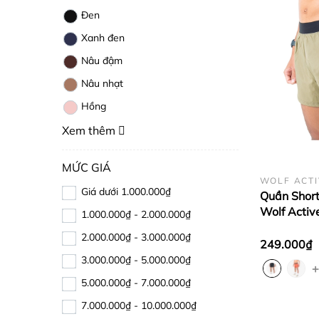
Đen
Xanh đen
Nâu đậm
Nâu nhạt
Hồng
Xem thêm
MỨC GIÁ
WOLF ACTI
Giá dưới 1.000.000₫
Quần Shor
Wolf Active
1.000.000₫ - 2.000.000₫
W152, Quầ
2.000.000₫ - 3.000.000₫
Nhanh Khô
249.000₫
3.000.000₫ - 5.000.000₫
+
5.000.000₫ - 7.000.000₫
7.000.000₫ - 10.000.000₫