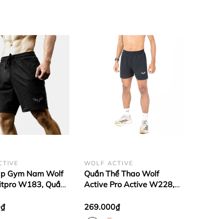
CTIVE
WOLF ACTIVE
ập Gym Nam Wolf
Quần Thể Thao Wolf
Fitpro W183, Quần
Active Pro Active W228,
o Form Basic, Vải
Quần Chạy Bộ, Tập Gym,
Thoải Mái Vận
Pickleball Nhẹ, Thoáng Mát
0₫
269.000₫