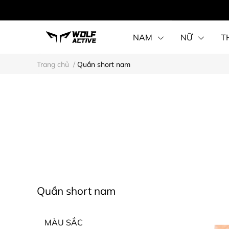
NAM
NỮ
T
Trang chủ
/
Quần short nam
Quần short nam
MÀU SẮC