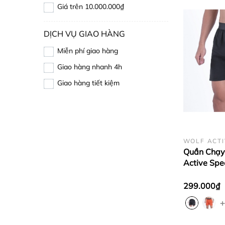
Giá trên 10.000.000₫
DỊCH VỤ GIAO HÀNG
Miễn phí giao hàng
Giao hàng nhanh 4h
Giao hàng tiết kiệm
WOLF ACTI
Quần Chạy
Active Sp
Quần Chạy
Nhanh Khô,
299.000₫
Nhiều Túi
+