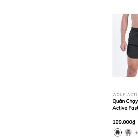
WOLF ACTI
Quần Chạy
Active Fas
W105, Quầ
Nhẹ, Thoán
199.000₫
Khi Vận Đ
+