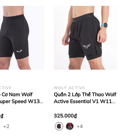
CTIVE
WOLF ACTIVE
 Cơ Nam Wolf
Quần 2 Lớp Thể Thao Wolf
Super Speed W132
Active Essential V1 W110,
ải Co Giãn 4 Chiều,
Quần 2 Lớp Chạy Bộ, Tập
 Thoải Mái Tăng
Gym Chất Vải Cao Cấp
0₫
325.000₫
+2
+4