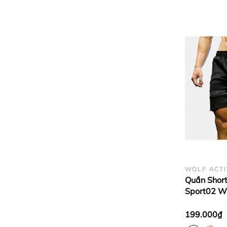
WOLF ACTI
Quần Short
Sport02 W
Gym Nam, 
Cấp, Co Gi
199.000₫