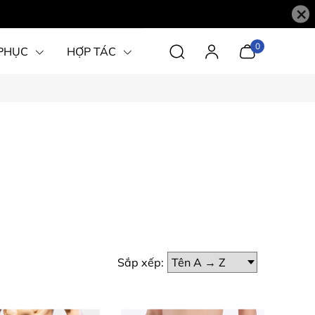
×
0
PHỤC
HỢP TÁC
Sắp xếp: