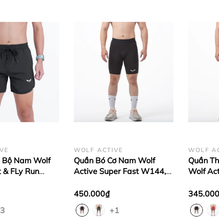
VE
WOLF ACTIVE
WOLF A
 Bộ Nam Wolf
Quần Bó Cơ Nam Wolf
Quần Th
t & FLy Run
Active Super Fast W144,
Wolf Act
n Thể Thao
Quần Bó Cơ Nhiều Túi, Chất
Quần Tậ
g Mát, Co Giãn
Liệu Mềm Mịn, Co Giãn 4
Cầu Lôn
450.000₫
345.00
ộng
Chiều
Động
3
+1