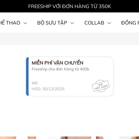
FREESHIP VỚI ĐƠN HÀNG TỪ 350K
HỂ THAO
BỘ SƯU TẬP
COLLAB
ĐỒNG 
MIỄN PHÍ VẬN CHUYỂN
Freeship cho đơn hàng từ 400k
Mã:
HSD: 30/12/2025