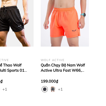
CTIVE
WOLF ACTIVE
ể Thao Wolf
Quần Chạy Bộ Nam Wolf
ulti Sports 01
Active Ultra Fast W66,
uần Tập Gym Nam,
Quần Chạy Bộ Nam, Chất
ể Thao Nam, Co
Vải Nhẹ, Quick Dry
0₫
199.000₫
Chiều
+1
+1