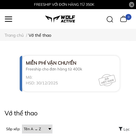
FREESHIP VỚI ĐƠN HÀNG TỪ 350K
0
Trang chủ
/
Vớ thể thao
MIỄN PHÍ VẬN CHUYỂN
Freeship cho đơn hàng từ 400k
Mã:
HSD: 30/12/2025
Vớ thể thao
Sắp xếp:
Lọc