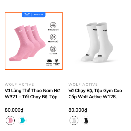
WOLF ACTIVE
WOLF ACTIVE
Vớ Lửng Thể Thao Nam Nữ
Vớ Chạy Bộ, Tập Gym Cao
W321 – Tất Chạy Bộ, Tập
Cấp Wolf Active W128,
Gym Cao Cấp, Vải Mềm Mịn
Chất Vải Cotton Mềm Mại,
Êm Ái, Chống Trượt
Êm Chân
80.000₫
80.000₫