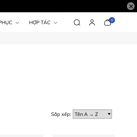
×
0
PHỤC
HỢP TÁC
Sắp xếp: