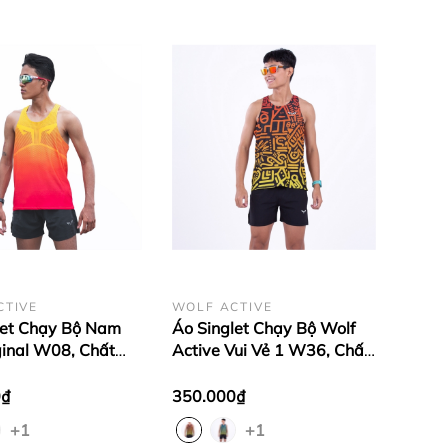
CTIVE
WOLF ACTIVE
let Chạy Bộ Nam
Áo Singlet Chạy Bộ Wolf
ginal W08, Chất
Active Vui Vẻ 1 W36, Chất
g Nhẹ, Thấm Hút
Vải Cao Cấp, Quick Dry,
Tốt, Nhanh Khô
Nhanh Khô, Co Giãn 4
0₫
350.000₫
Chiều
+1
+1