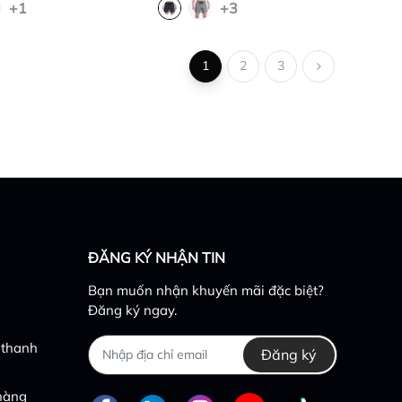
+1
+3
1
2
3
ĐĂNG KÝ NHẬN TIN
Bạn muốn nhận khuyến mãi đặc biệt?
Đăng ký ngay.
 thanh
Đăng ký
 hàng