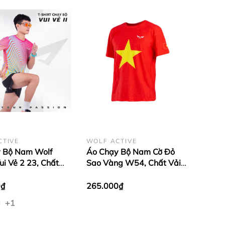
CTIVE
WOLF ACTIVE
 Bộ Nam Wolf
Áo Chạy Bộ Nam Cờ Đỏ
ui Vẻ 2 23, Chất
Sao Vàng W54, Chất Vải
 Cấp Nhẹ, Nhanh
Active Max Cao Cấp, Mềm
Giãn 4 Chiều
Mịn, Co Giãn 4 Chiều
0₫
265.000₫
+1