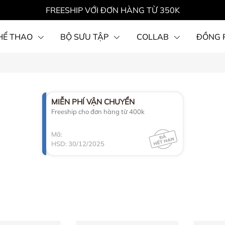
FREESHIP VỚI ĐƠN HÀNG TỪ 350K
HỂ THAO
BỘ SƯU TẬP
COLLAB
ĐỒNG 
MIỄN PHÍ VẬN CHUYỂN
Freeship cho đơn hàng từ 400k
Mã:
HSD: 30/12/2025