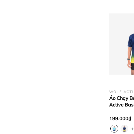
WOLF ACTI
Áo Chạy B
Active Bas
Vải Thoáng
Thoải Mái,
199.000₫
+