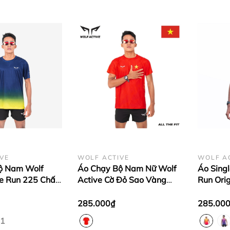
VE
WOLF ACTIVE
WOLF A
ộ Nam Wolf
Áo Chạy Bộ Nam Nữ Wolf
Áo Sing
e Run 225 Chất
Active Cờ Đỏ Sao Vàng
Run Ori
 Mát Co Giãn
W234, Bứt Phá Đường Đua
Vải Mỏn
 Nhanh Khô
Với Tinh Thần Việt
Mồ Hôi 
285.000₫
285.00
1