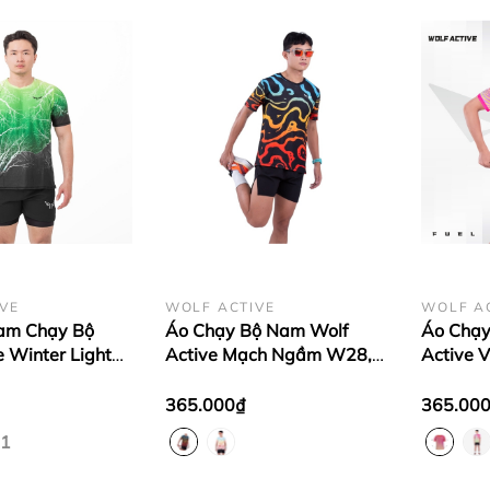
VE
WOLF ACTIVE
WOLF A
am Chạy Bộ
Áo Chạy Bộ Nam Wolf
Áo Chạy
e Winter Light
Active Mạch Ngầm W28,
Active V
t Vải Wolf
Chất Vải Wolf Active Nhẹ,
Vải Cao
, Nhanh Khô,
Nhanh Khô, Thoáng Khí
Khô, Co 
365.000₫
365.00
1