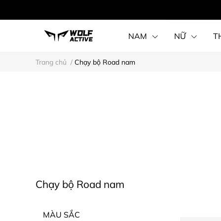
NAM
NỮ
T
Trang chủ
/
Chạy bộ Road nam
Chạy bộ Road nam
MÀU SẮC