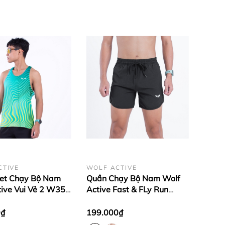
CTIVE
WOLF ACTIVE
let Chạy Bộ Nam
Quần Chạy Bộ Nam Wolf
tive Vui Vẻ 2 W35,
Active Fast & FLy Run
ệu Cao Cấp, Quick
W105, Quần Thể Thao
nh Khô, Co Giãn 4
Nhẹ, Thoáng Mát, Co Giãn
0₫
199.000₫
Khi Vận Động