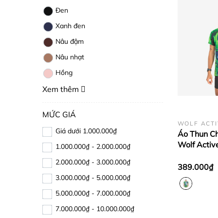
Đen
Xanh đen
Nâu đậm
Nâu nhạt
Hồng
Xem thêm
MỨC GIÁ
WOLF ACTI
Giá dưới 1.000.000₫
Áo Thun C
Wolf Active
1.000.000₫ - 2.000.000₫
W265, Chấ
2.000.000₫ - 3.000.000₫
Active Siê
389.000₫
Khí, Đẹp M
3.000.000₫ - 5.000.000₫
5.000.000₫ - 7.000.000₫
7.000.000₫ - 10.000.000₫