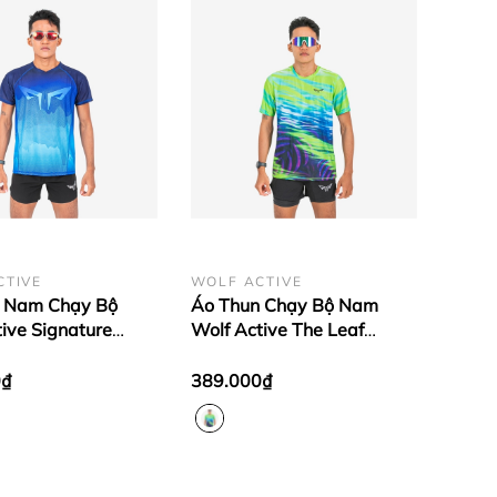
CTIVE
WOLF ACTIVE
 Nam Chạy Bộ
Áo Thun Chạy Bộ Nam
ive Signature
Wolf Active The Leaf
hất Vải Cao Cấp,
W260, Thiết Kế Đẳng Cấp,
anh Khô, Co Giãn 4
Vải Siêu Nhẹ, Thoáng Khí,
0₫
389.000₫
Cực Mát