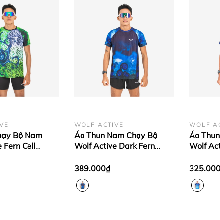
VE
WOLF ACTIVE
WOLF A
hạy Bộ Nam
Áo Thun Nam Chạy Bộ
Áo Thun
 Fern Cell
Wolf Active Dark Fern
Wolf Act
t Vải Wolf
W261, Form Mạnh Mẽ,
W212, C
u Nhẹ, Thoáng
Chất Vải Nhẹ, Thiết Kế
Nhẹ, Nh
389.000₫
325.00
ắt
Đẳng Cấp
Chiều