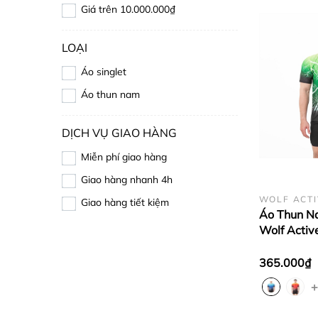
Giá trên 10.000.000₫
LOẠI
Áo singlet
Áo thun nam
DỊCH VỤ GIAO HÀNG
Miễn phí giao hàng
Giao hàng nhanh 4h
WOLF ACTI
Giao hàng tiết kiệm
Áo Thun N
Wolf Activ
W142, Chấ
Active Nhẹ
365.000₫
Thoải Mái
+