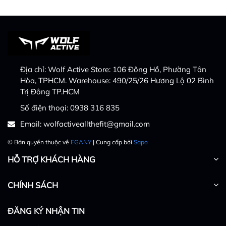
Địa chỉ:
Wolf Active Store: 106 Đông Hồ, Phường Tân
Hòa, TPHCM. Warehouse: 490/25/26 Hương Lộ 02 Bình
Trị Đông TP.HCM
Số điện thoại:
0938 316 835
Email:
wolfactiveallthefit@gmail.com
© Bản quyền thuộc về
EGANY
| Cung cấp bởi
Sapo
HỖ TRỢ KHÁCH HÀNG
CHÍNH SÁCH
ĐĂNG KÝ NHẬN TIN