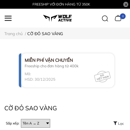
FREESHIP VỚI ĐƠN HÀNG TỪ 350K
0
Trang chủ
/
CỜ ĐỎ SAO VÀNG
MIỄN PHÍ VẬN CHUYỂN
Freeship cho đơn hàng từ 400k
Mã:
HSD: 30/12/2025
CỜ ĐỎ SAO VÀNG
Sắp xếp:
Lọc