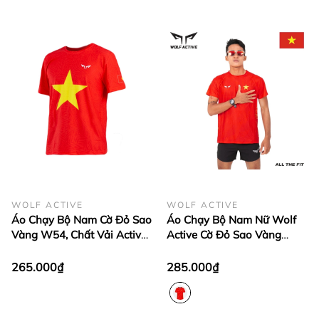
WOLF ACTIVE
WOLF ACTIVE
Áo Chạy Bộ Nam Cờ Đỏ Sao
Áo Chạy Bộ Nam Nữ Wolf
Vàng W54, Chất Vải Active
Active Cờ Đỏ Sao Vàng
Max Cao Cấp, Mềm Mịn, Co
W234, Bứt Phá Đường Đua
Giãn 4 Chiều
Với Tinh Thần Việt
265.000₫
285.000₫