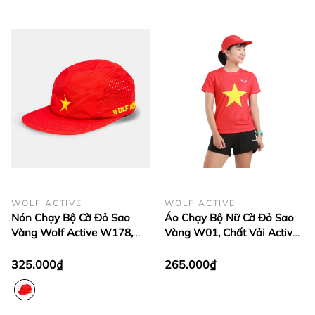
WOLF ACTIVE
WOLF ACTIVE
Nón Chạy Bộ Cờ Đỏ Sao
Áo Chạy Bộ Nữ Cờ Đỏ Sao
Vàng Wolf Active W178,
Vàng W01, Chất Vải Active
Nón Thể Thao Nam Nữ Nhẹ,
Max Cao Cấp, Mềm Mịn, Co
Nhanh Khô, Thoáng Khí
Giãn 4 Chiều
325.000₫
265.000₫