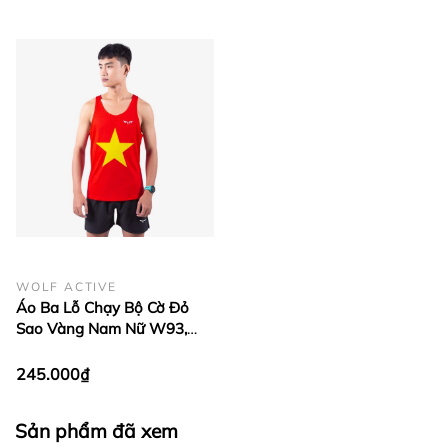
WOLF ACTIVE
Áo Ba Lỗ Chạy Bộ Cờ Đỏ
Sao Vàng Nam Nữ W93,
Chất Liệu Cao Cấp, Thoáng
Khí, Mềm Mịn, Co Giãn 4
245.000₫
Chiều
Sản phẩm đã xem