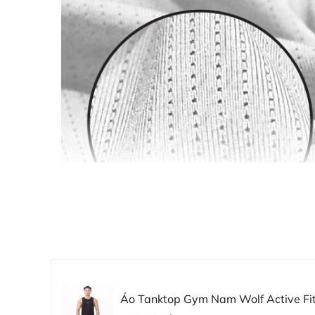
Áo Tanktop Gym Nam Wolf Active Fi
Mịn, Thoáng Khí, Co Giãn 4 Chiều