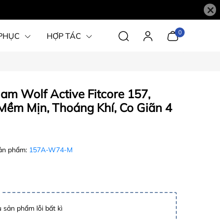
×
0
PHỤC
HỢP TÁC
m Wolf Active Fitcore 157,
Mềm Mịn, Thoáng Khí, Co Giãn 4
ản phẩm:
157A-W74-M
 sản phẩm lỗi bất kì