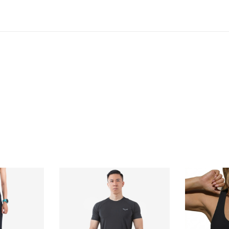
át cơ thể nhưng vẫn mang lại sự linh hoạt trong từng động tá