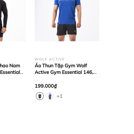
WOLF ACTIVE
Thao Nam
Áo Thun Tập Gym Wolf
Essential
Active Gym Essential 146,
ềm
Vải Maxcool Mềm Mịn,
Co Giãn 4
Thoáng Khí, Mát Mẻ
199.000₫
+1