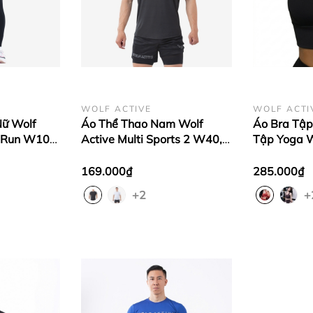
WOLF ACTIVE
WOLF ACTI
Nữ Wolf
Áo Thể Thao Nam Wolf
Áo Bra Tập
 Run W103,
Active Multi Sports 2 W40,
Tập Yoga W
Mềm Mịn,
Áo Tập Gym Nam, Thấm Hút
Fit W99 Chấ
i
Mồ Hồi, Mát Mẻ, Tôn Dáng
Lên Form T
169.000₫
285.000₫
+2
+