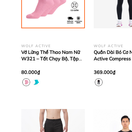
WOLF ACTIVE
WOLF ACTIVE
Vớ Lửng Thể Thao Nam Nữ
Quần Dài Bó Cơ 
W321 – Tất Chạy Bộ, Tập
Active Compress
Gym Cao Cấp, Vải Mềm Mịn
Chất Liệu Bó Cơ 
Êm Ái, Chống Trượt
Co Giãn Thoải Má
80.000₫
369.000₫