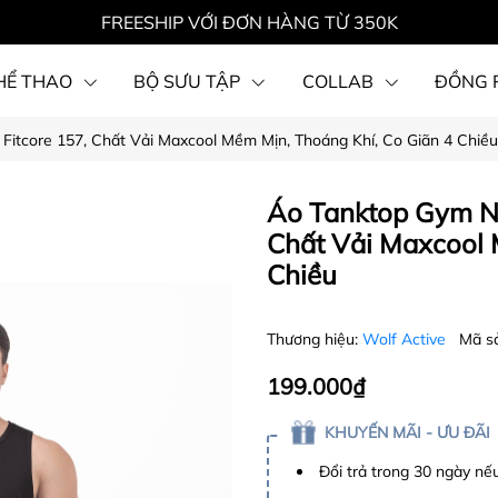
FREESHIP VỚI ĐƠN HÀNG TỪ 350K
HỂ THAO
BỘ SƯU TẬP
COLLAB
ĐỒNG 
Fitcore 157, Chất Vải Maxcool Mềm Mịn, Thoáng Khí, Co Giãn 4 Chiều
Áo Tanktop Gym Na
Chất Vải Maxcool 
Chiều
Thương hiệu:
Wolf Active
Mã s
199.000₫
KHUYẾN MÃI - ƯU ĐÃI
Đổi trả trong 30 ngày nếu