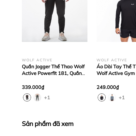
WOLF ACTIVE
WOLF ACTIVE
Quần Jogger Thể Thao Wolf
Áo Dài Tay Thể 
Active Powerfit 181, Quần
Wolf Active Gym 
Dài Thể Thao Nam, Co Giãn
203, Chất Vải M
4 Chiều
Mịn,Thoáng Khí, 
339.000₫
249.000₫
Chiều
+1
+1
Sản phẩm đã xem