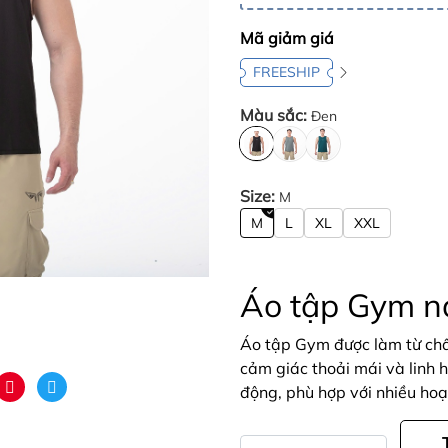
Mã giảm giá
FREESHIP
Màu sắc:
Đen
Size:
M
M
L
XL
XXL
Áo tập Gym na
Áo tập Gym được làm từ chất
cảm giác thoải mái và linh h
động, phù hợp với nhiều hoạ