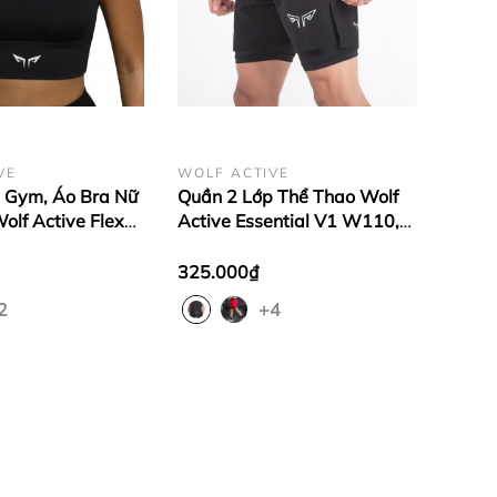
VE
WOLF ACTIVE
 Gym, Áo Bra Nữ
Quần 2 Lớp Thể Thao Wolf
olf Active Flex
Active Essential V1 W110,
t Liệu Co Giãn,
Quần 2 Lớp Chạy Bộ, Tập
ôn Dáng
Gym Chất Vải Cao Cấp
325.000₫
2
+4