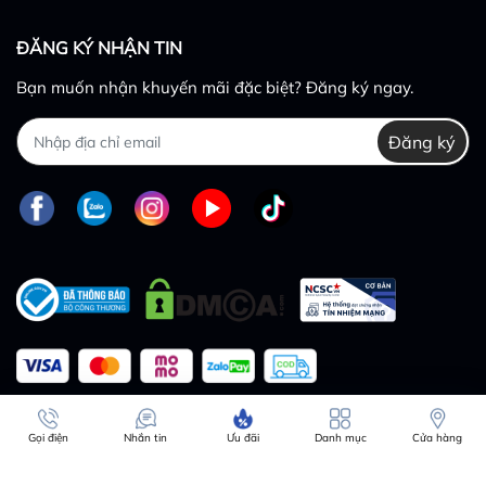
ĐĂNG KÝ NHẬN TIN
Bạn muốn nhận khuyến mãi đặc biệt? Đăng ký ngay.
Đăng ký
So sánh
Gọi điện
Nhắn tin
Ưu đãi
Danh mục
Cửa hàng