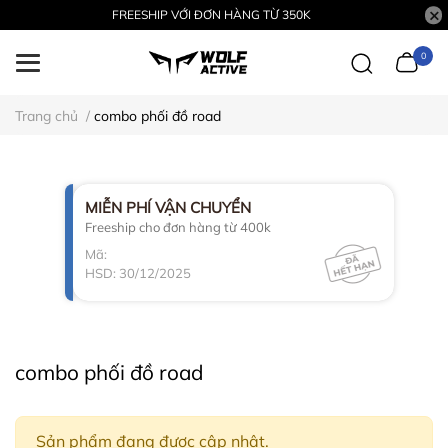
FREESHIP VỚI ĐƠN HÀNG TỪ 350K
0
Trang chủ
/
combo phối đồ road
MIỄN PHÍ VẬN CHUYỂN
Freeship cho đơn hàng từ 400k
Mã:
HSD: 30/12/2025
combo phối đồ road
Sản phẩm đang được cập nhật.