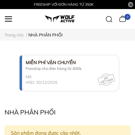
FREESHIP VỚI ĐƠN HÀNG TỪ 350K
0
Trang chủ
/
NHÀ PHÂN PHỐI
MIỄN PHÍ VẬN CHUYỂN
Freeship cho đơn hàng từ 400k
Mã:
HSD: 30/12/2025
NHÀ PHÂN PHỐI
Sản phẩm đang được cập nhật.