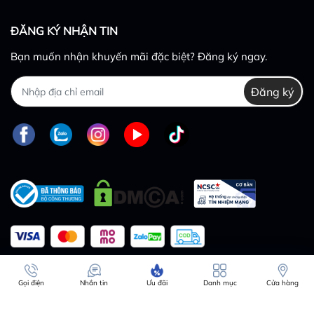
ĐĂNG KÝ NHẬN TIN
Bạn muốn nhận khuyến mãi đặc biệt? Đăng ký ngay.
Đăng ký
So sánh
Gọi điện
Nhắn tin
Ưu đãi
Danh mục
Cửa hàng