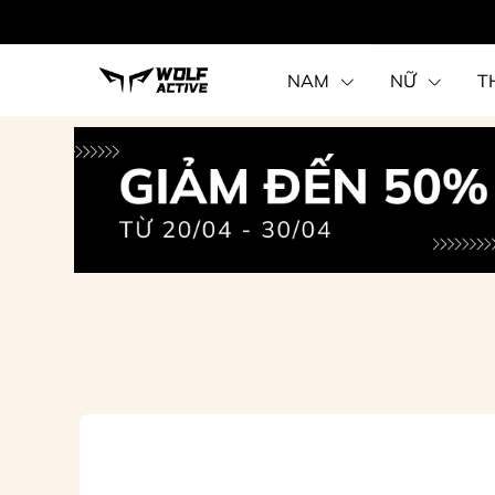
NAM
NỮ
T