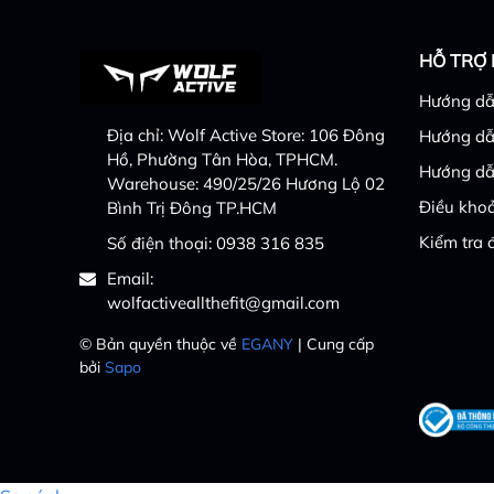
HỖ TRỢ
Hướng dẫ
Địa chỉ:
Wolf Active Store: 106 Đông
Hướng dẫ
Hồ, Phường Tân Hòa, TPHCM.
Hướng dẫ
Warehouse: 490/25/26 Hương Lộ 02
Điều khoả
Bình Trị Đông TP.HCM
Kiểm tra 
Số điện thoại:
0938 316 835
Email:
wolfactiveallthefit@gmail.com
© Bản quyền thuộc về
EGANY
| Cung cấp
bởi
Sapo