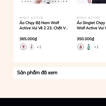
WOLF ACTIVE
WOLF ACTIVE
Áo Chạy Bộ Nam Wolf
Áo Singlet Chạ
Active Vui Vẻ 2 23, Chất Vải
Wolf Active Vui
Cao Cấp Nhẹ, Nhanh Khô,
Chất Liệu Cao C
Co Giãn 4 Chiều
Dry, Nhanh Khô,
365.000₫
350.000₫
Chiều
+1
+1
Sản phẩm đã xem