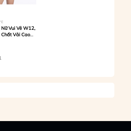
VE
 Nữ Vui Vẻ W12,
 Chất Vải Cao
ry, Co Giãn 4
m Áo Tôn Dáng
1