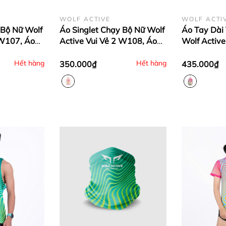
WOLF ACTIVE
WOLF ACTI
 Bộ Nữ Wolf
Áo Singlet Chạy Bộ Nữ Wolf
Áo Tay Dài
 W107, Áo
Active Vui Vẻ 2 W108, Áo
Wolf Active
Chất Vải
Ba Lỗ Chạy Bộ Thoáng Khí,
Áo Chạy Bộ
u Nhẹ
Siêu Nhẹ, Nhanh Khô
Nhanh Khô,
Hết hàng
Hết hàng
350.000₫
435.000₫