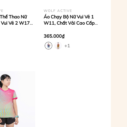
VE
WOLF ACTIVE
 Thể Thao Nữ
Áo Chạy Bộ Nữ Vui Vẻ 1
 Vui Vẻ 2 W173,
W11, Chất Vải Cao Cấp
 Nữ, Thoáng Khí,
Wolf Active, Nhanh Khô, Co
 Mát Mẻ
Giãn 4 Chiều, Tôn Dáng
365.000₫
+1