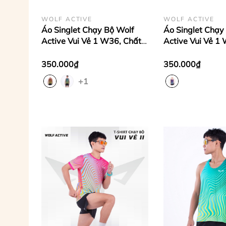
WOLF ACTIVE
WOLF ACTIVE
Áo Singlet Chạy Bộ Wolf
Áo Singlet Chạy
Active Vui Vẻ 1 W36, Chất
Active Vui Vẻ 1
Vải Cao Cấp, Quick Dry,
Ba Lỗ Chạy Bộ, 
Nhanh Khô, Co Giãn 4 Chiều
Wolf Active Siê
350.000₫
350.000₫
+1