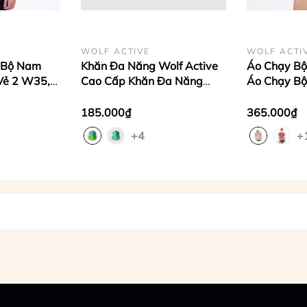
WOLF ACTIVE
WOLF ACTI
y Bộ Nam
Khăn Đa Năng Wolf Active
Áo Chạy Bộ
 Vẻ 2 W35,
Cao Cấp Khăn Đa Năng
Áo Chạy Bộ
ấp, Quick
Chạy Bộ Cao Cấp, Co Dãn 4
Cấp Quick D
 Co Giãn 4
Chiều, Thoáng Mát
Chiều, For
185.000₫
365.000₫
+4
+