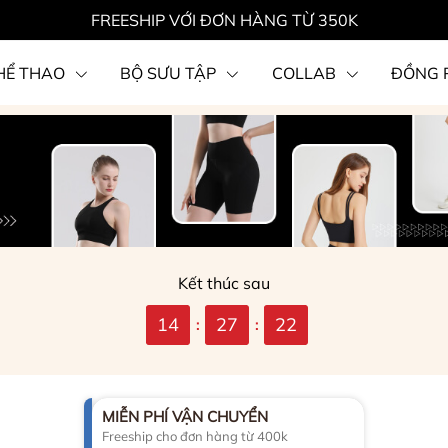
FREESHIP VỚI ĐƠN HÀNG TỪ 350K
HỂ THAO
BỘ SƯU TẬP
COLLAB
ĐỒNG 
Kết thúc sau
14
27
21
:
:
MIỄN PHÍ VẬN CHUYỂN
Freeship cho đơn hàng từ 400k