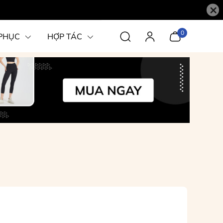
×
0
PHỤC
HỢP TÁC