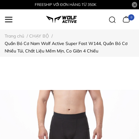
FREESHIP VỚI ĐƠN HÀNG TỪ 350K
0
Trang chủ
/
CHẠY BỘ
/
Quần Bó Cơ Nam Wolf Active Super Fast W144, Quần Bó Cơ
Nhiều Túi, Chất Liệu Mềm Mịn, Co Giãn 4 Chiều