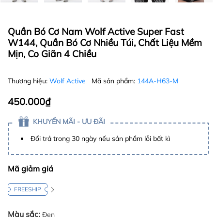
Quần Bó Cơ Nam Wolf Active Super Fast
W144, Quần Bó Cơ Nhiều Túi, Chất Liệu Mềm
Mịn, Co Giãn 4 Chiều
Thương hiệu:
Wolf Active
Mã sản phẩm:
144A-H63-M
450.000₫
KHUYẾN MÃI - ƯU ĐÃI
Đổi trả trong 30 ngày nếu sản phẩm lỗi bất kì
Mã giảm giá
FREESHIP
Màu sắc:
Đen