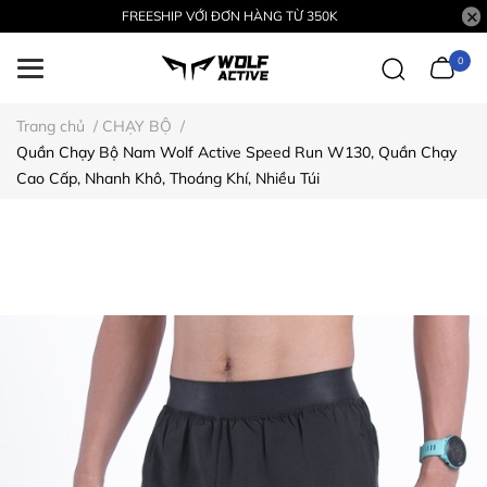
FREESHIP VỚI ĐƠN HÀNG TỪ 350K
0
Trang chủ
/
CHẠY BỘ
/
Quần Chạy Bộ Nam Wolf Active Speed Run W130, Quần Chạy
Cao Cấp, Nhanh Khô, Thoáng Khí, Nhiều Túi