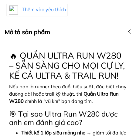
Thêm vào yêu thích
Mô tả sản phẩm
🔥 QUẦN ULTRA RUN W280
– SẴN SÀNG CHO MỌI CỰ LY,
KỂ CẢ ULTRA & TRAIL RUN!
Nếu bạn là runner theo đuổi hiệu suất, đặc biệt chạy
đường dài hoặc trail kỹ thuật, thì
Quần Ultra Run
W280
chính là "vũ khí" bạn đang tìm.
🎯 Tại sao Ultra Run W280 được
anh em đánh giá cao?
Thiết kế 1 lớp siêu mỏng nhẹ
→ giảm tối đa lực