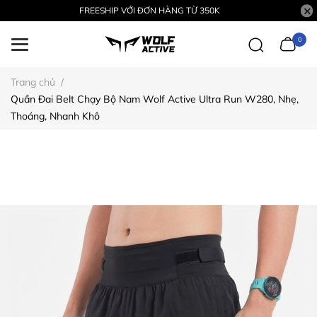
FREESHIP VỚI ĐƠN HÀNG TỪ 350K
0
Trang chủ
/
Quần Đai Belt Chạy Bộ Nam Wolf Active Ultra Run W280, Nhẹ,
Thoáng, Nhanh Khô