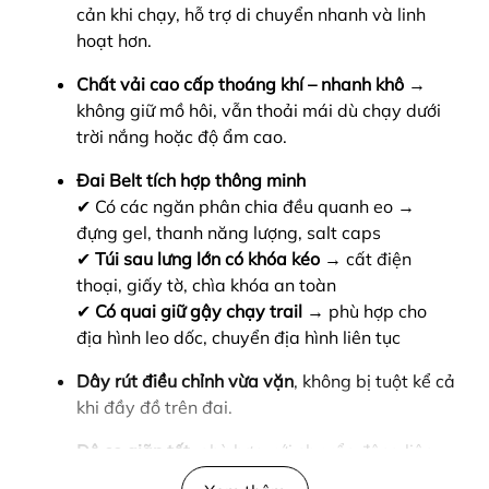
cản khi chạy, hỗ trợ di chuyển nhanh và linh
hoạt hơn.
Chất vải cao cấp thoáng khí – nhanh khô
→
không giữ mồ hôi, vẫn thoải mái dù chạy dưới
trời nắng hoặc độ ẩm cao.
Đai Belt tích hợp thông minh
✔ Có các ngăn phân chia đều quanh eo →
đựng gel, thanh năng lượng, salt caps
✔
Túi sau lưng lớn có khóa kéo
→ cất điện
thoại, giấy tờ, chìa khóa an toàn
✔
Có quai giữ gậy chạy trail
→ phù hợp cho
địa hình leo dốc, chuyển địa hình liên tục
Dây rút điều chỉnh vừa vặn
, không bị tuột kể cả
khi đầy đồ trên đai.
Độ co giãn tốt
, phù hợp với chuyển động liên
tục, kể cả khi bạn đẩy pace hoặc leo dốc.