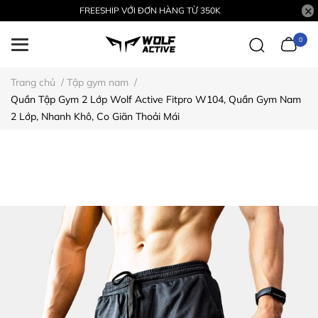
FREESHIP VỚI ĐƠN HÀNG TỪ 350K
0
Trang chủ
/
Tập gym nam
/
Quần Tập Gym 2 Lớp Wolf Active Fitpro W104, Quần Gym Nam
2 Lớp, Nhanh Khô, Co Giãn Thoải Mái