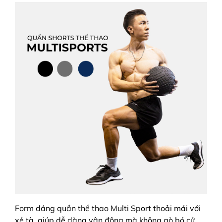
Form dáng quần thể thao Multi Sport thoải mái với
xẻ tà, giúp dễ dàng vận động mà không gò bó cử