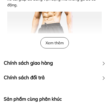
động.
Xem thêm
Chính sách giao hàng
Wolf Active
Chính sách đổi trả
1. Điều kiện đổi trả
Sản phẩm cùng phân khúc
Quý Khách hàng cần kiểm tra tình trạng hàng hóa và có