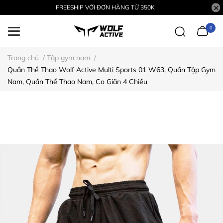
FREESHIP VỚI ĐƠN HÀNG TỪ 350K
0
Trang chủ
/
Tập gym nam
/
Quần Thể Thao Wolf Active Multi Sports 01 W63, Quần Tập Gym
Nam, Quần Thể Thao Nam, Co Giãn 4 Chiều