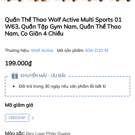
Quần Thể Thao Wolf Active Multi Sports 01
W63, Quần Tập Gym Nam, Quần Thể Thao
Nam, Co Giãn 4 Chiều
Thương hiệu:
Wolf Active
Mã sản phẩm:
63A-D10-M
199.000₫
KHUYẾN MÃI - ƯU ĐÃI
Đổi trả trong 30 ngày nếu sản phẩm lỗi bất kì
Mã giảm giá
FREESHIP
Màu sắc:
Đen Logo Phản Quang