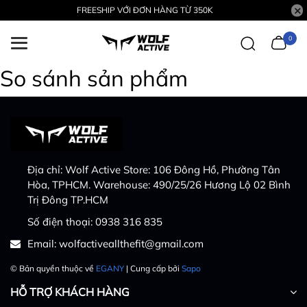
FREESHIP VỚI ĐƠN HÀNG TỪ 350K
0
So sánh sản phẩm
Địa chỉ:
Wolf Active Store: 106 Đông Hồ, Phường Tân
Hòa, TPHCM. Warehouse: 490/25/26 Hương Lộ 02 Bình
Trị Đông TP.HCM
Số điện thoại:
0938 316 835
Email:
wolfactiveallthefit@gmail.com
© Bản quyền thuộc về
EGANY
| Cung cấp bởi
Sapo
HỖ TRỢ KHÁCH HÀNG