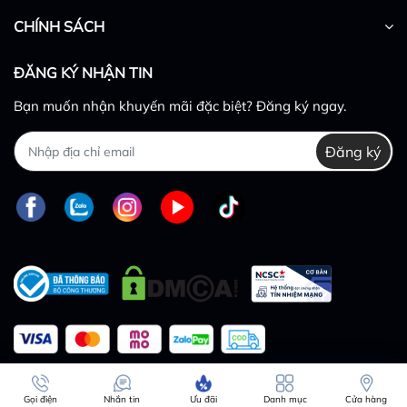
CHÍNH SÁCH
ĐĂNG KÝ NHẬN TIN
Bạn muốn nhận khuyến mãi đặc biệt? Đăng ký ngay.
Đăng ký
So sánh
Gọi điện
Nhắn tin
Ưu đãi
Danh mục
Cửa hàng