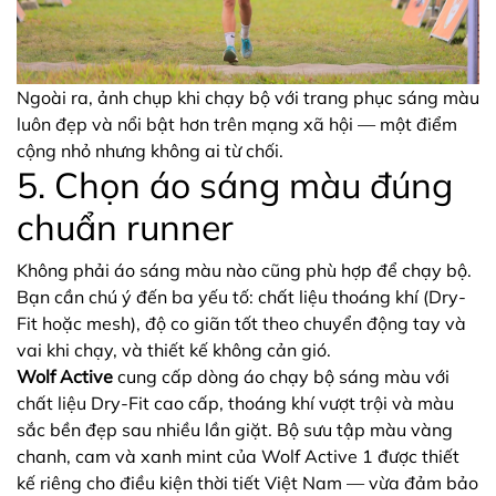
Ngoài ra, ảnh chụp khi chạy bộ với trang phục sáng màu
luôn đẹp và nổi bật hơn trên mạng xã hội — một điểm
cộng nhỏ nhưng không ai từ chối.
5. Chọn áo sáng màu đúng
chuẩn runner
Không phải áo sáng màu nào cũng phù hợp để chạy bộ.
Bạn cần chú ý đến ba yếu tố: chất liệu thoáng khí (Dry-
Fit hoặc mesh), độ co giãn tốt theo chuyển động tay và
vai khi chạy, và thiết kế không cản gió.
Wolf Active
cung cấp dòng áo chạy bộ sáng màu với
chất liệu Dry-Fit cao cấp, thoáng khí vượt trội và màu
sắc bền đẹp sau nhiều lần giặt. Bộ sưu tập màu vàng
chanh, cam và xanh mint của Wolf Active 1 được thiết
kế riêng cho điều kiện thời tiết Việt Nam — vừa đảm bảo