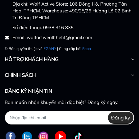
Địa chỉ:
Wolf Active Store: 106 Đông Hồ, Phường Tân
Hòa, TPHCM. Warehouse: 490/25/26 Hương Lộ 02 Bình
Trị Đông TP.HCM
Số điện thoại:
0938 316 835
Email:
wolfactiveallthefit@gmail.com
© Bản quyền thuộc về
EGANY
| Cung cấp bởi
Sapo
HỖ TRỢ KHÁCH HÀNG
CHÍNH SÁCH
ĐĂNG KÝ NHẬN TIN
Bạn muốn nhận khuyến mãi đặc biệt? Đăng ký ngay.
Đăng ký