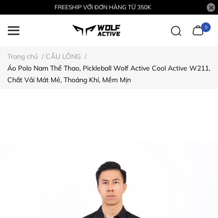
FREESHIP VỚI ĐƠN HÀNG TỪ 350K
0
Trang chủ
/
CẦU LÔNG
/
Áo Polo Nam Thể Thao, Pickleball Wolf Active Cool Active W211,
Chất Vải Mát Mẻ, Thoáng Khí, Mềm Mịn