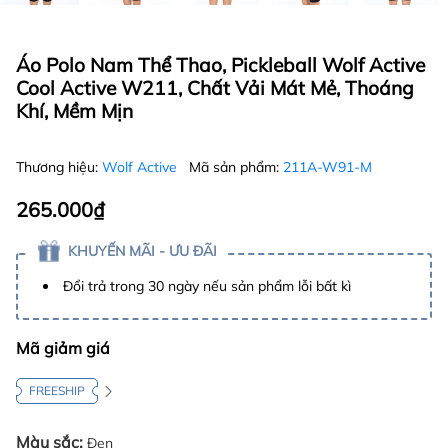
Áo Polo Nam Thể Thao, Pickleball Wolf Active
Cool Active W211, Chất Vải Mát Mẻ, Thoáng
Khí, Mềm Mịn
Thương hiệu:
Wolf Active
Mã sản phẩm:
211A-W91-M
265.000₫
KHUYẾN MÃI - ƯU ĐÃI
Đổi trả trong 30 ngày nếu sản phẩm lỗi bất kì
Mã giảm giá
FREESHIP
Màu sắc:
Đen