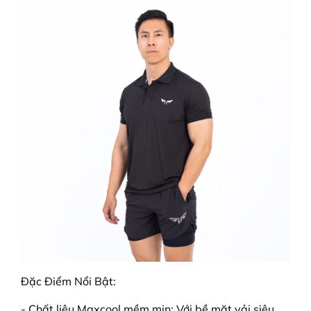
Đặc Điểm Nổi Bật:
- Chất liệu Maxcool mềm mịn: Với bề mặt vải siêu