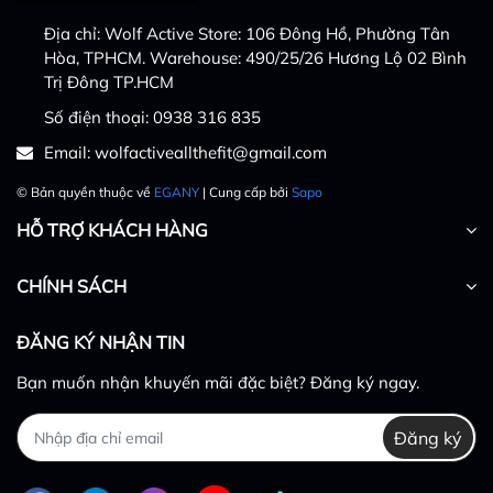
trên 500.000 VNĐ
còn mang lại vẻ ngoài lịch lãm, gọn gàng.
Địa chỉ:
Wolf Active Store: 106 Đông Hồ, Phường Tân
Hòa, TPHCM. Warehouse: 490/25/26 Hương Lộ 02 Bình
Tất cả trường hợp khác sẽ được tính phí ship cụ thể :
Trị Đông TP.HCM
Ship chiều đi 100% chi phí, và 50% phí ship chiều
Số điện thoại:
0938 316 835
về ( phí ship đổi hàng cụ thể theo địa chỉ của
Email:
wolfactiveallthefit@gmail.com
khách, Wolf Active sẽ tư vấn cụ thể theo từng
trường hợp
© Bản quyền thuộc về
EGANY
| Cung cấp bởi
Sapo
Trong trường hợp Quý Khách hàng có ý kiến đóng
HỖ TRỢ KHÁCH HÀNG
góp/khiếu nại liên quan đến chất lượng sản phẩm, Quý
Khách hàng vui lòng liên hệ đường dây chăm sóc khách
CHÍNH SÁCH
hàng của chúng tôi.
ĐĂNG KÝ NHẬN TIN
Trân trọng,
Bạn muốn nhận khuyến mãi đặc biệt? Đăng ký ngay.
Đội ngũ Wolf Active
Đăng ký