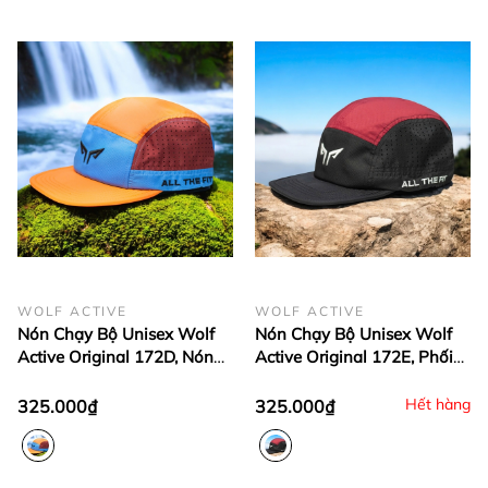
WOLF ACTIVE
WOLF ACTIVE
Nón Chạy Bộ Unisex Wolf
Nón Chạy Bộ Unisex Wolf
Active Original 172D, Nón
Active Original 172E, Phối
Thể Thao Phối Màu Nổi Bật,
Màu (Đen, Đỏ Đô)
Nhẹ, Nhanh Khô
Hết hàng
325.000₫
325.000₫