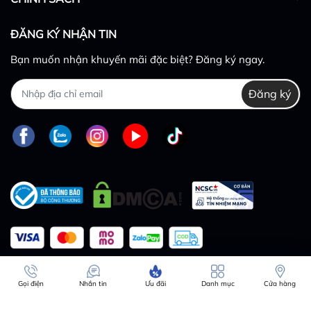
ĐĂNG KÝ NHẬN TIN
Bạn muốn nhận khuyến mãi đặc biệt? Đăng ký ngay.
Đăng ký
So sánh
Gọi điện
Nhắn tin
Ưu đãi
Danh mục
Cửa hàng