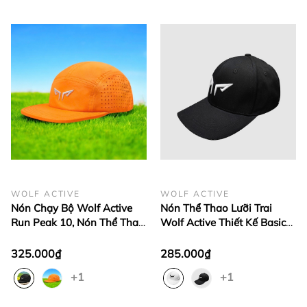
WOLF ACTIVE
WOLF ACTIVE
Nón Chạy Bộ Wolf Active
Nón Thể Thao Lưỡi Trai
Run Peak 10, Nón Thể Thao
Wolf Active Thiết Kế Basic
Màu Sắc Nổi Bật, Nhẹ,
Đơn Giản Cho Mọi Người
Nhanh Khô, Lưỡi Mềm
325.000₫
285.000₫
+1
+1