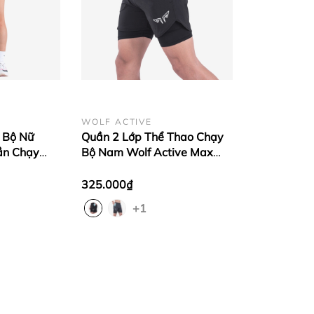
WOLF ACTIVE
 Bộ Nữ
Quần 2 Lớp Thể Thao Chạy
ần Chạy
Bộ Nam Wolf Active Max
Thoải Mái
Speed W195, Nhanh Khô,
Nhẹ, Nhiều Túi
325.000₫
+1