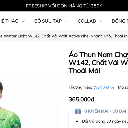
FREESHIP VỚI ĐƠN HÀNG TỪ 350K
HỂ THAO
BỘ SƯU TẬP
COLLAB
ĐỒNG 
 Winter Light W142, Chất Vải Wolf Active Nhẹ, Nhanh Khô, Thoải M
Áo Thun Nam Chạy 
W142, Chất Vải Wo
Thoải Mái
Thương hiệu:
Wolf Active
Mã s
365.000₫
KHUYẾN MÃI - ƯU ĐÃI
Đổi trả trong 30 ngày nếu