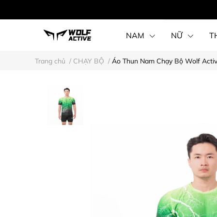
NAM
NỮ
T
Trang chủ
/
CHẠY BỘ
/
Áo Thun Nam Chạy Bộ Wolf Active