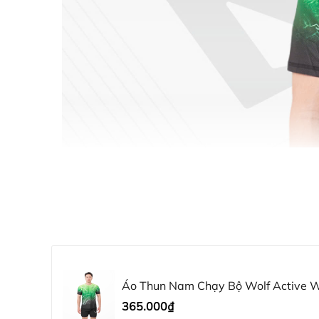
Áo Thun Nam Chạy Bộ Wolf Active Wi
Active Nhẹ, Nhanh Khô, Thoải Mái
365.000₫