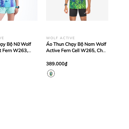
VE
WOLF ACTIVE
ạy Bộ Nữ Wolf
Áo Thun Chạy Bộ Nam Wolf
ht Fern W263,
Active Fern Cell W265, Chất
olf Active Mỏng
Vải Wolf Active Siêu Nhẹ,
áng, Mát Mẻ
Thoáng Khí, Đẹp Mắt
389.000₫