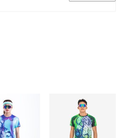
hể thao khi bạn mặc khi chạy bộ.