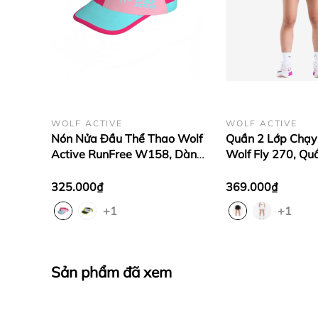
WOLF ACTIVE
WOLF ACTIVE
Nón Nửa Đầu Thể Thao Wolf
Quần 2 Lớp Chạy
Active RunFree W158, Dành
Wolf Fly 270, Qu
Riêng Cho Runner, Cầu lông,
Siêu Nhẹ, Xẻ Tà 
PickleBall, Tennis
Bứt Tốc
325.000₫
369.000₫
+1
+1
Sản phẩm đã xem