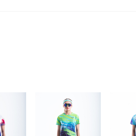
ắc bắt mắt, mẫu áo này sẽ tạo nên một diện mạo năng động, t