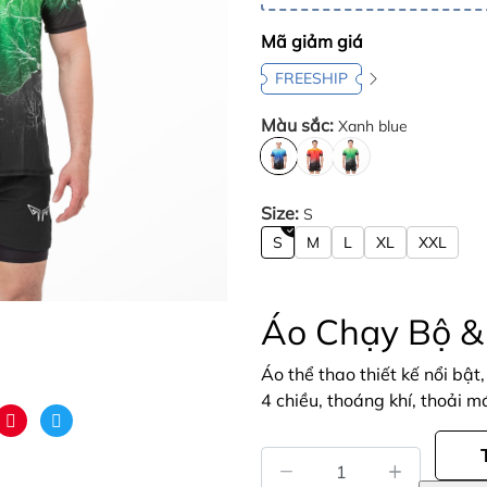
Mã giảm giá
FREESHIP
Màu sắc:
Xanh blue
Size:
S
S
M
L
XL
XXL
Áo Chạy Bộ & 
Áo thể thao thiết kế nổi bật
4 chiều, thoáng khí, thoải 