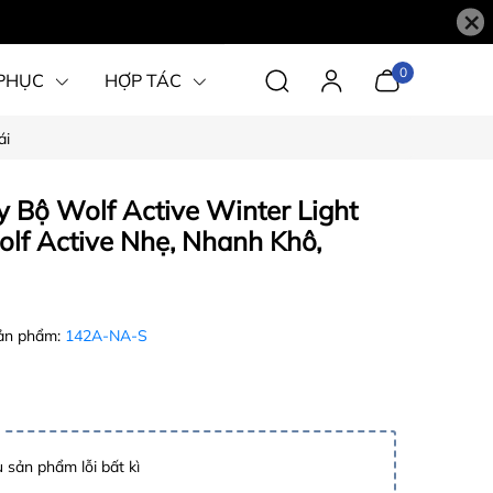
×
0
PHỤC
HỢP TÁC
ái
Bộ Wolf Active Winter Light
lf Active Nhẹ, Nhanh Khô,
ản phẩm:
142A-NA-S
 sản phẩm lỗi bất kì