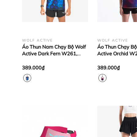
WOLF ACTIVE
WOLF ACTIVE
Áo Thun Nam Chạy Bộ Wolf
Áo Thun Chạy Bộ
Active Dark Fern W261,
Active Orchid W
Form Mạnh Mẽ, Chất Vải
Vải Wolf Active 
Nhẹ, Thiết Kế Đẳng Cấp
Tôn Dáng, Mát M
389.000₫
389.000₫