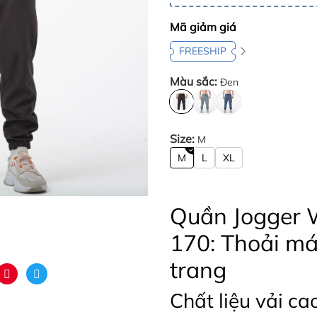
Mã giảm giá
FREESHIP
Màu sắc:
Đen
Size:
M
M
L
XL
Quần Jogger W
170: Thoải má
trang
Chất liệu vải ca