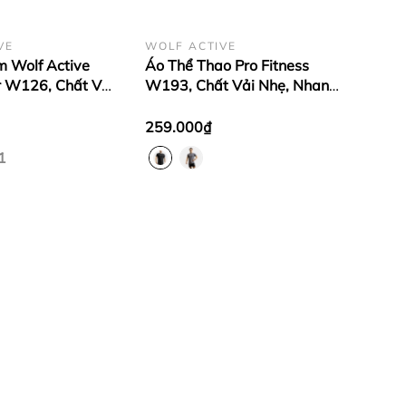
VE
WOLF ACTIVE
 Wolf Active
Áo Thể Thao Pro Fitness
 W126, Chất Vải
W193, Chất Vải Nhẹ, Nhanh
lf Pro, Mát Mẻ,
Khô, Co Giãn Thoải 4 Chiều,
hiều, Bền Bỉ
Thoải Mái Vận Động
259.000₫
1