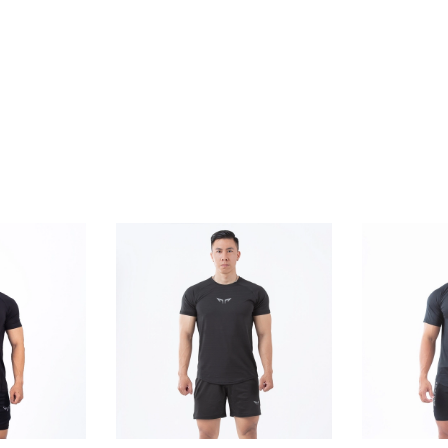
m nổi bật của Quần Jogger Wolf Active Essential 170 chính là c
uôn khô thoáng, mát mẻ ngay cả trong những buổi tập luyện c
ác bí bách khi mặc quần trong thời gian dài. Chất liệu mềm m
thiết kế với nhiều chi tiết tiện dụng, túi hai bên hông giúp 
t kế này giúp bạn tập trung vào buổi tập luyện mà không phải