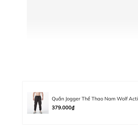
Quần Jogger Thể Thao Nam Wolf Acti
Nhẹ, Thoáng Khí, Mát Mẻ, Nhanh Khô
379.000₫