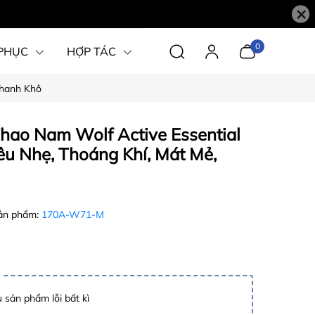
×
0
PHỤC
HỢP TÁC
Nhanh Khô
hao Nam Wolf Active Essential
êu Nhẹ, Thoáng Khí, Mát Mẻ,
ản phẩm:
170A-W71-M
 sản phẩm lỗi bất kì