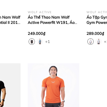
WOLF ACTIVE
WOLF ACTI
m Nam Wolf
Áo Thể Thao Nam Wolf
Áo Tập Gym
ial II 201,
Active Powerfit W191, Áo
Gym Power
l Mềm Mịn,
Thể Thao Vải Active Max
Cao Cấp Wo
Mềm Mịn, Thấm Hút Mồ Hôi
Co Giãn 4 C
249.000₫
289.000₫
Tốt
+1
+