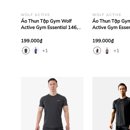
WOLF ACTIVE
WOLF ACTIVE
Áo Thun Tập Gym Wolf
Áo Thun Tập Gy
Active Gym Essential 146,
Active Gym Essent
Vải Maxcool Mềm Mịn,
Chất Vải Maxcoo
Thoáng Khí, Mát Mẻ
Mát Mẻ
199.000₫
199.000₫
+1
+1