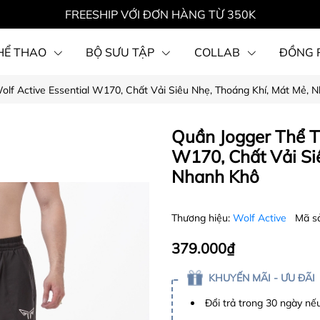
FREESHIP VỚI ĐƠN HÀNG TỪ 350K
HỂ THAO
BỘ SƯU TẬP
COLLAB
ĐỒNG 
lf Active Essential W170, Chất Vải Siêu Nhẹ, Thoáng Khí, Mát Mẻ, 
Quần Jogger Thể T
W170, Chất Vải Si
Nhanh Khô
Thương hiệu:
Wolf Active
Mã s
379.000₫
KHUYẾN MÃI - ƯU ĐÃI
Đổi trả trong 30 ngày nếu