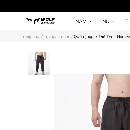
NAM
NỮ
T
Trang chủ
/
Tập gym nam
/
Quần Jogger Thể Thao Nam Wo