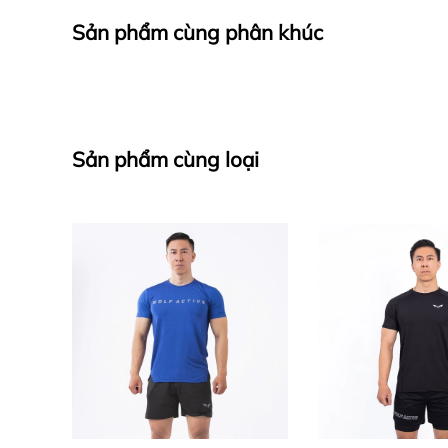
Sản phẩm cùng phân khúc
Sản phẩm cùng loại
- Chất liệu vải siêu nhẹ, thoáng khí, mát mẻ: Điể
cấp, có khả năng thấm hút mồ hôi hiệu quả.
- Công nghệ vải tiên tiến giúp giữ cho cơ thể l
không còn cảm giác khó chịu vì mồ hôi hay cảm gi
- Thiết kế tiện dụng, nhiều ngăn chứa: Quần được 
dụng nhỏ khác một cách an toàn và tiện lợi. Thiế