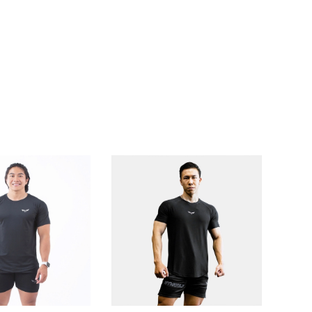
hất liệu vải siêu nhẹ, được dệt từ sợi vải cao
ường độ cao hay những ngày hè oi bức. Bạn sẽ
ại, tạo cảm giác thoải mái khi tiếp xúc với da.
bạn đựng được điện thoại, chìa khóa hay các vật
 lo lắng về việc cất giữ đồ đạc.