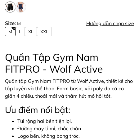
Size:
Hướng dẫn chọn size
M
M
L
XL
XXL
Quần Tập Gym Nam
FITPRO - Wolf Active
Quần tập Gym Nam FITPRO từ Wolf Active, thiết kế cho
tập luyện và thể thao. Form basic, vải poly da cá co
giãn 4 chiều, thoải mái và thấm hút mồ hôi tốt.
Ưu điểm nổi bật:
Túi rộng hai bên tiện lợi.
Đường may tỉ mỉ, chắc chắn.
Logo bền, không bong tróc.