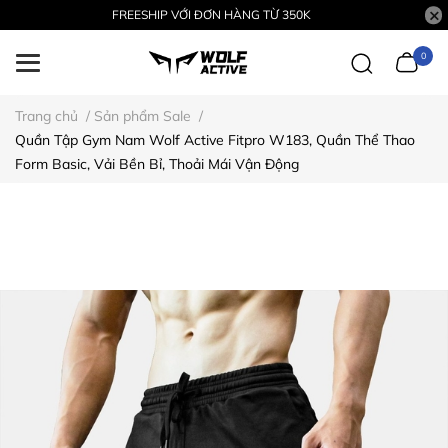
FREESHIP VỚI ĐƠN HÀNG TỪ 350K
0
Trang chủ
/
Sản phẩm Sale
/
Quần Tập Gym Nam Wolf Active Fitpro W183, Quần Thể Thao
Form Basic, Vải Bền Bỉ, Thoải Mái Vận Động